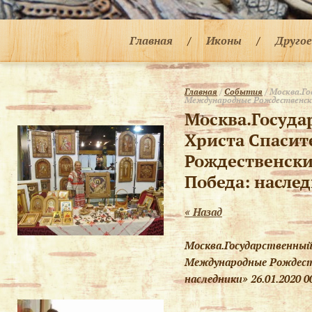
Главная
Иконы
Друго
Главная
 / 
События
 / Москва.Г
Международные Рождественски
Москва.Госуда
Христа Спасит
Рождественски
Победа: насле
« Назад
Москва.Государственный
Международные Рождеств
наследники»
26.01.2020 0